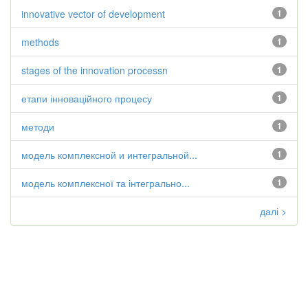
innovative vector of development
1
methods
1
stages of the innovation processn
1
етапи інноваційного процесу
1
методи
1
модель комплексной и интегральной...
1
модель комплексної та інтегрально...
1
далі >