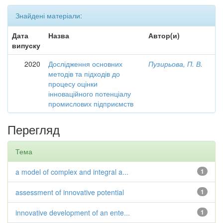
Знайдені матеріали:
Дата
Назва
Автор(и)
випуску
2020
Дослідження основних
Пузирьова, П. В.
методів та підходів до
процесу оцінки
інноваційного потенціалу
промислових підприємств
Перегляд
Тема
a model of complex and integral a...
1
assessment of innovative potential
1
innovative development of an ente...
1