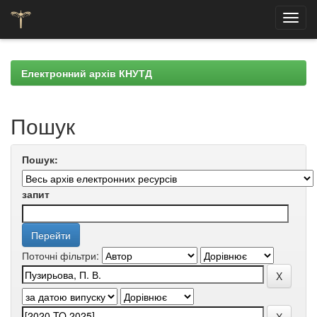
Skip
navigation
Електронний архів КНУТД
Пошук
Пошук:
запит
Поточні фільтри: