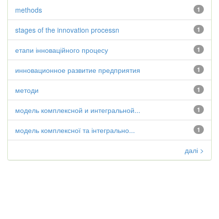
methods
1
stages of the innovation processn
1
етапи інноваційного процесу
1
инновационное развитие предприятия
1
методи
1
модель комплексной и интегральной...
1
модель комплексної та інтегрально...
1
далі >