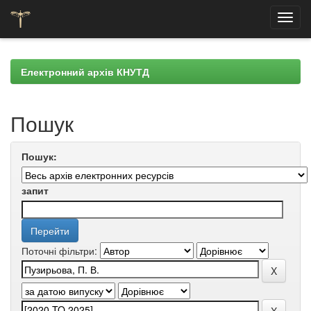
Skip
navigation
Електронний архів КНУТД
Пошук
Пошук:
запит
Поточні фільтри: