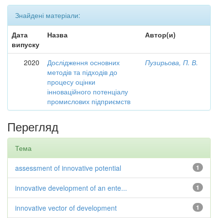
Знайдені матеріали:
Дата
Назва
Автор(и)
випуску
2020
Дослідження основних
Пузирьова, П. В.
методів та підходів до
процесу оцінки
інноваційного потенціалу
промислових підприємств
Перегляд
Тема
assessment of innovative potential
1
innovative development of an ente...
1
innovative vector of development
1