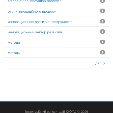
stages of the innovation processn
1
етапи інноваційного процесу
1
инновационное развитие предприятия
1
инновационный вектор развития
1
методи
1
методы
1
далі >
Інституційний репозитарій КНУТД © 2026