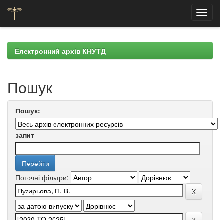
Skip
navigation
Електронний архів КНУТД
Пошук
Пошук:
запит
Поточні фільтри: