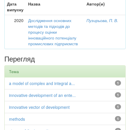
Дата
Назва
Автор(и)
випуску
2020
Дослідження основних
Пузирьова, П. В.
методів та підходів до
процесу оцінки
інноваційного потенціалу
промислових підприємств
Перегляд
Тема
a model of complex and integral a...
1
innovative development of an ente...
1
innovative vector of development
1
methods
1