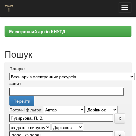
Skip
navigation
Електронний архів КНУТД
Пошук
Пошук:
запит
Поточні фільтри: