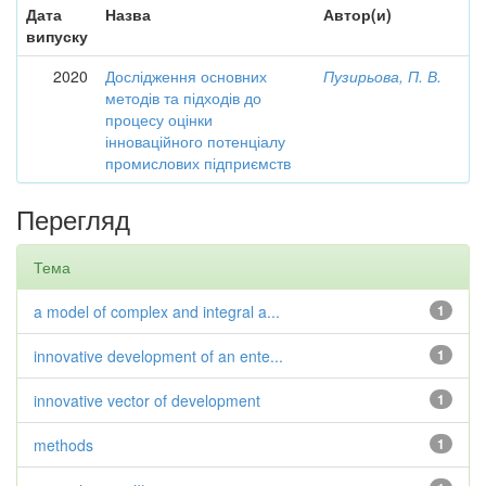
Дата
Назва
Автор(и)
випуску
2020
Дослідження основних
Пузирьова, П. В.
методів та підходів до
процесу оцінки
інноваційного потенціалу
промислових підприємств
Перегляд
Тема
a model of complex and integral a...
1
innovative development of an ente...
1
innovative vector of development
1
methods
1