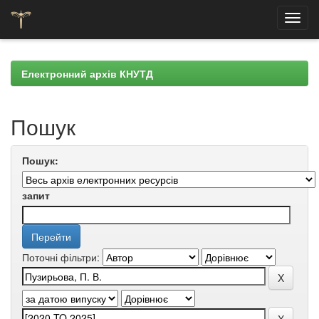
Skip
navigation
Електронний архів КНУТД
Пошук
Пошук:
запит
Поточні фільтри: