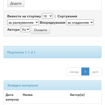
Вивести на сторінку
|
Сортування
Впорядкування
Автори
Результати 1-1 зі 1.
назад
1
далі
Знайдені матеріали:
Дата
Назва
Автор(и)
випуску