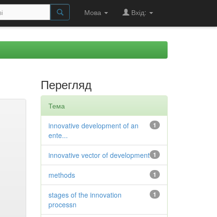
Мова
Вхід:
Перегляд
Тема
innovative development of an
1
ente...
innovative vector of development
1
methods
1
stages of the innovation
1
processn