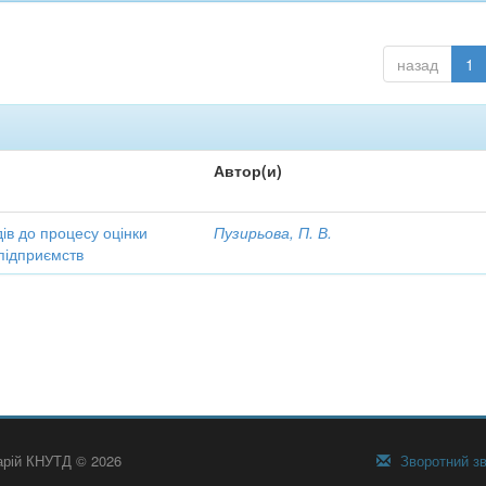
назад
1
Автор(и)
ів до процесу оцінки
Пузирьова, П. В.
підприємств
тарій КНУТД © 2026
Зворотний зв