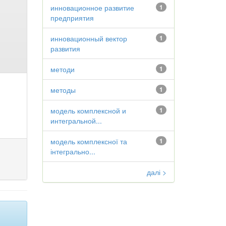
инновационное развитие
1
предприятия
инновационный вектор
1
развития
методи
1
методы
1
модель комплексной и
1
интегральной...
модель комплексної та
1
інтегрально...
далі >