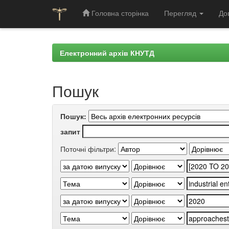
Головна сторінка
Перегляд
До
Skip
navigation
Електронний архів КНУТД
Пошук
Пошук:
запит
Поточні фільтри: