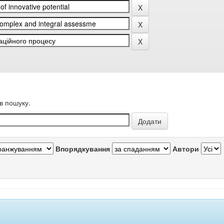
в пошуку.
Впорядкування
Автори