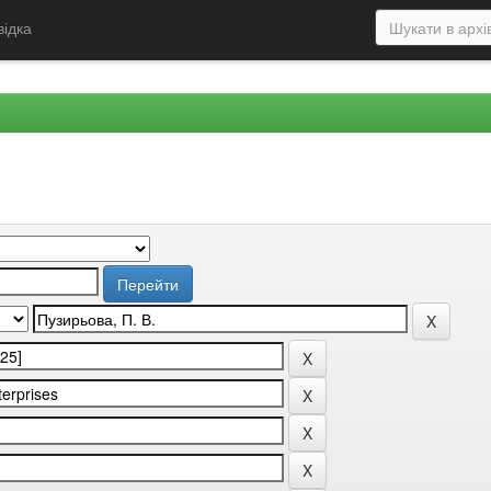
відка