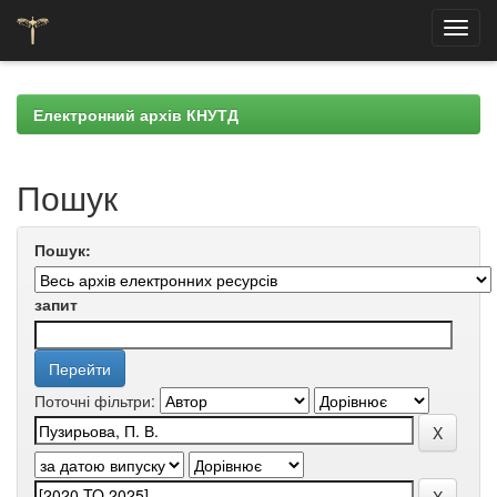
Skip
navigation
Електронний архів КНУТД
Пошук
Пошук:
запит
Поточні фільтри: