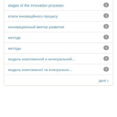
stages of the innovation processn
1
етапи інноваційного процесу
1
инновационный вектор развития
1
методи
1
методы
1
модель комплексной и интегральной...
1
модель комплексної та інтегрально...
1
далі >