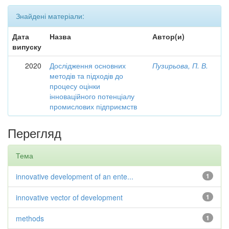
Знайдені матеріали:
Дата
Назва
Автор(и)
випуску
2020
Дослідження основних
Пузирьова, П. В.
методів та підходів до
процесу оцінки
інноваційного потенціалу
промислових підприємств
Перегляд
Тема
innovative development of an ente...
1
innovative vector of development
1
methods
1