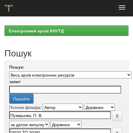
Skip
navigation
Електронний архів КНУТД
Пошук
Пошук:
запит
Поточні фільтри: