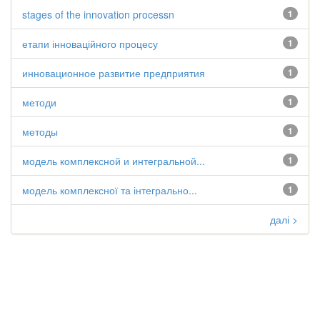
stages of the innovation processn
1
етапи інноваційного процесу
1
инновационное развитие предприятия
1
методи
1
методы
1
модель комплексной и интегральной...
1
модель комплексної та інтегрально...
1
далі >