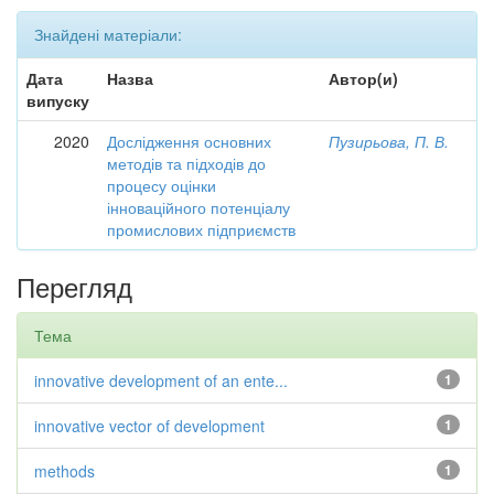
Знайдені матеріали:
Дата
Назва
Автор(и)
випуску
2020
Дослідження основних
Пузирьова, П. В.
методів та підходів до
процесу оцінки
інноваційного потенціалу
промислових підприємств
Перегляд
Тема
innovative development of an ente...
1
innovative vector of development
1
methods
1