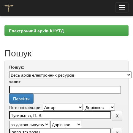
Skip
navigation
Електронний архів КНУТД
Пошук
Пошук:
запит
Поточні фільтри: