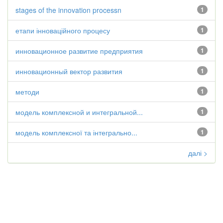
stages of the innovation processn
1
етапи інноваційного процесу
1
инновационное развитие предприятия
1
инновационный вектор развития
1
методи
1
модель комплексной и интегральной...
1
модель комплексної та інтегрально...
1
далі >