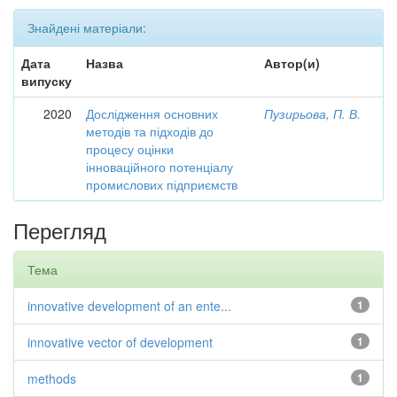
Знайдені матеріали:
Дата
Назва
Автор(и)
випуску
2020
Дослідження основних
Пузирьова, П. В.
методів та підходів до
процесу оцінки
інноваційного потенціалу
промислових підприємств
Перегляд
Тема
innovative development of an ente...
1
innovative vector of development
1
methods
1