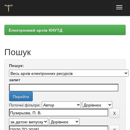
Skip
navigation
Електронний архів КНУТД
Пошук
Пошук:
запит
Поточні фільтри: