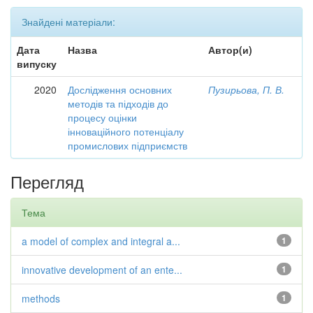
Знайдені матеріали:
Дата
Назва
Автор(и)
випуску
2020
Дослідження основних
Пузирьова, П. В.
методів та підходів до
процесу оцінки
інноваційного потенціалу
промислових підприємств
Перегляд
Тема
a model of complex and integral a...
1
innovative development of an ente...
1
methods
1