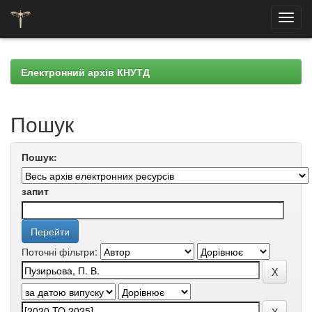
Skip
navigation
Електронний архів КНУТД
Пошук
Пошук:
запит
Поточні фільтри: