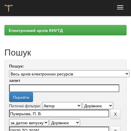
Skip
navigation
Електронний архів КНУТД
Пошук
Пошук:
запит
Поточні фільтри: