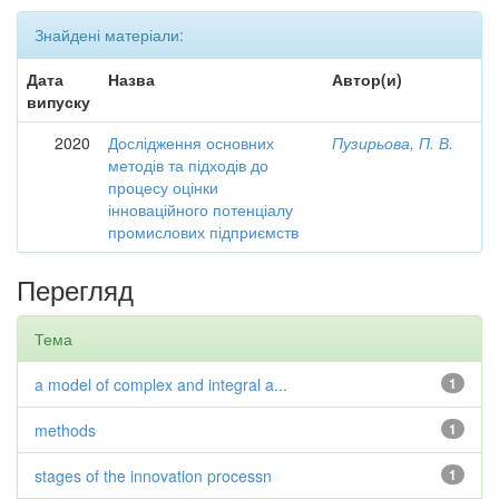
Знайдені матеріали:
Дата
Назва
Автор(и)
випуску
2020
Дослідження основних
Пузирьова, П. В.
методів та підходів до
процесу оцінки
інноваційного потенціалу
промислових підприємств
Перегляд
Тема
a model of complex and integral a...
1
methods
1
stages of the innovation processn
1