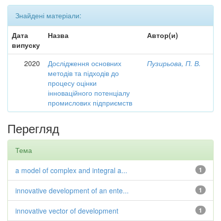
Знайдені матеріали:
Дата
Назва
Автор(и)
випуску
2020
Дослідження основних
Пузирьова, П. В.
методів та підходів до
процесу оцінки
інноваційного потенціалу
промислових підприємств
Перегляд
Тема
a model of complex and integral a...
1
innovative development of an ente...
1
innovative vector of development
1