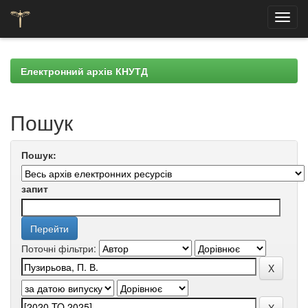
Skip
navigation
Електронний архів КНУТД
Пошук
Пошук:
запит
Поточні фільтри: