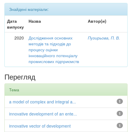
Знайдені матеріали:
Дата
Назва
Автор(и)
випуску
2020
Дослідження основних
Пузирьова, П. В.
методів та підходів до
процесу оцінки
інноваційного потенціалу
промислових підприємств
Перегляд
Тема
a model of complex and integral a...
1
innovative development of an ente...
1
innovative vector of development
1