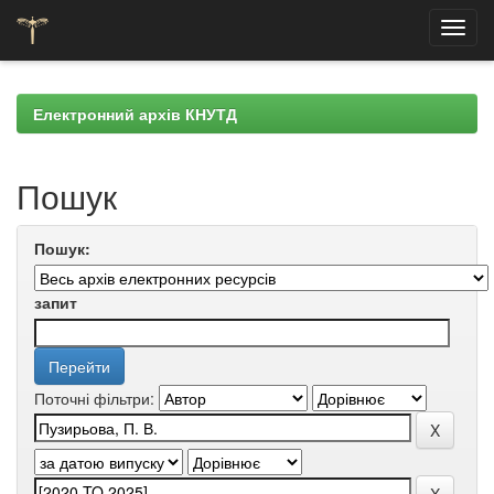
Skip
navigation
Електронний архів КНУТД
Пошук
Пошук:
запит
Поточні фільтри: