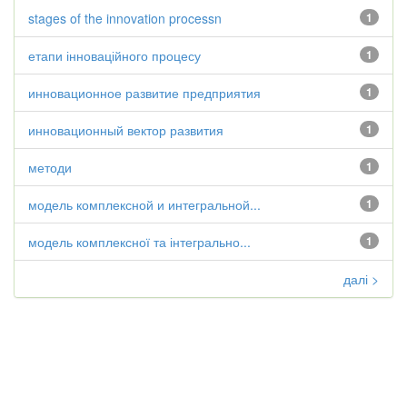
stages of the innovation processn
1
етапи інноваційного процесу
1
инновационное развитие предприятия
1
инновационный вектор развития
1
методи
1
модель комплексной и интегральной...
1
модель комплексної та інтегрально...
1
далі >