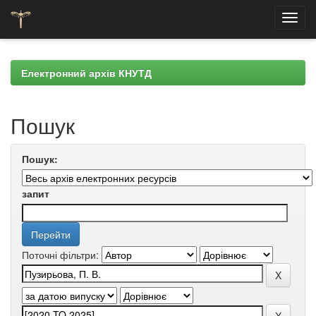
Skip
navigation
Електронний архів КНУТД
Пошук
Пошук:
запит
Поточні фільтри: