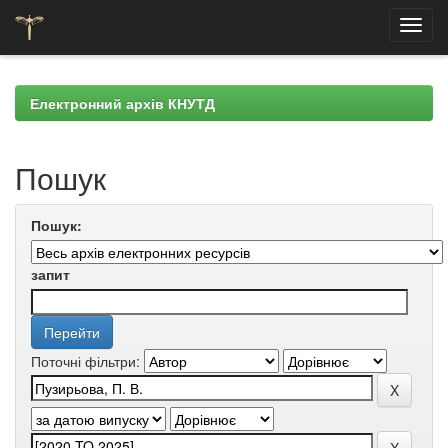
Skip
navigation
Електронний архів КНУТД
Пошук
Пошук:
запит
Поточні фільтри: