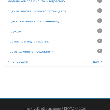
модель комплексної та інтегрально...
1
оценка инновационного потенциала
1
оцінка інноваційного потенціалу
1
подходы
1
промислові підприємства
1
промышленные предприятия
1
< попередня
далі >
Інституційний репозитарій КНУТД © 2026