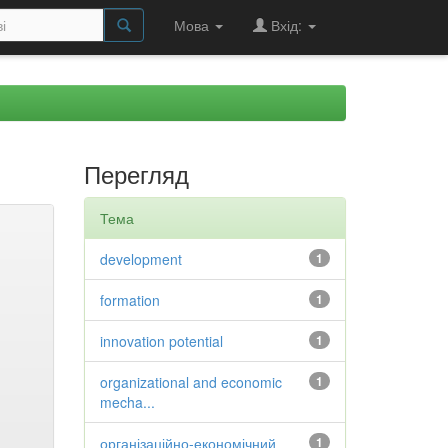
Мова
Вхід:
Перегляд
Тема
development
1
formation
1
innovation potential
1
organizational and economic
1
mecha...
організаційно-економічний
1