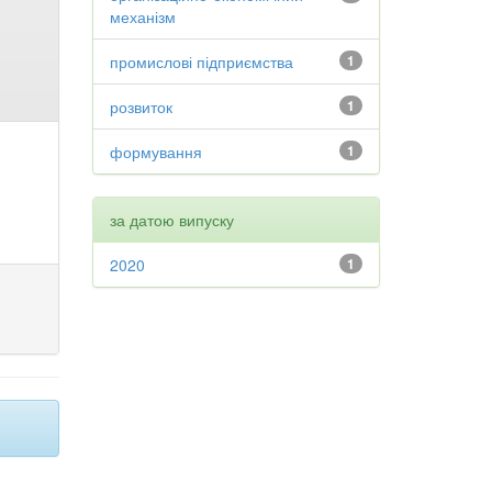
механізм
промислові підприємства
1
розвиток
1
формування
1
за датою випуску
2020
1