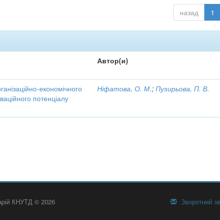
назад
1
Автор(и)
рганізаційно-економічного
Ніфатова, О. М.
;
Пузирьова, П. В.
ваційного потенціалу
тарій КНУТД © 2026
Зворотний зв