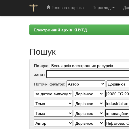
Головна сторінка
Перегляд
До
Skip
navigation
Електронний архів КНУТД
Пошук
Пошук:
запит
Поточні фільтри: