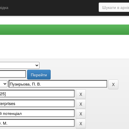
відка