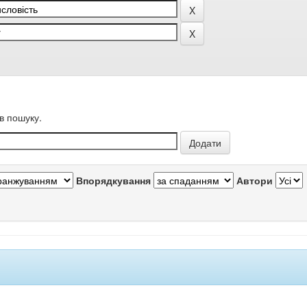
в пошуку.
Впорядкування
Автори