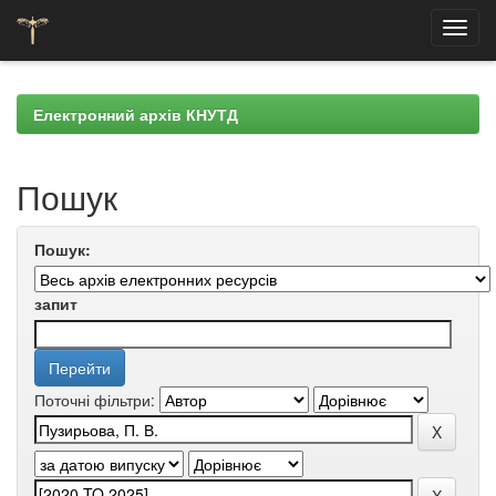
Skip
navigation
Електронний архів КНУТД
Пошук
Пошук:
запит
Поточні фільтри: