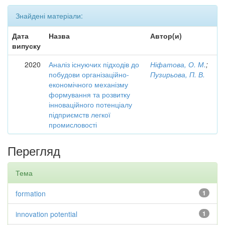
Знайдені матеріали:
Дата
Назва
Автор(и)
випуску
2020
Аналіз існуючих підходів до
Ніфатова, О. М.
;
побудови організаційно-
Пузирьова, П. В.
економічного механізму
формування та розвитку
інноваційного потенціалу
підприємств легкої
промисловості
Перегляд
Тема
formation
1
innovation potential
1