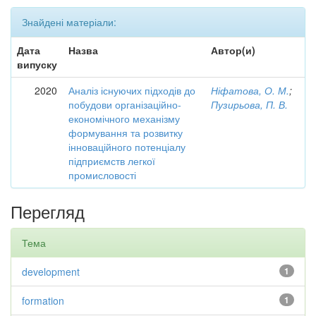
Знайдені матеріали:
Дата
Назва
Автор(и)
випуску
2020
Аналіз існуючих підходів до
Ніфатова, О. М.
;
побудови організаційно-
Пузирьова, П. В.
економічного механізму
формування та розвитку
інноваційного потенціалу
підприємств легкої
промисловості
Перегляд
Тема
development
1
formation
1