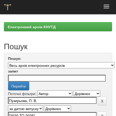
Skip
navigation
Електронний архів КНУТД
Пошук
Пошук:
запит
Поточні фільтри: