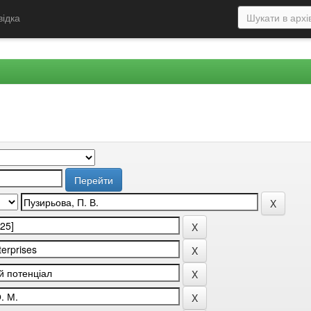
відка