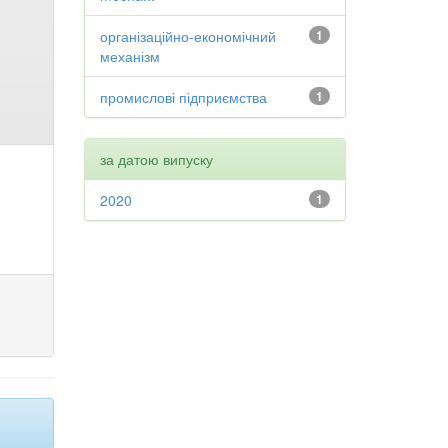
організаційно-економічний
1
механізм
промислові підприємства
1
за датою випуску
2020
1