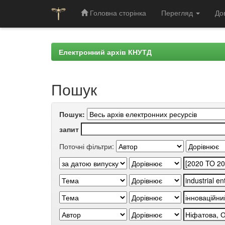
Головна сторінка
Перегляд
До
Skip
navigation
Електронний архів КНУТД
Пошук
Пошук:
запит
Поточні фільтри: