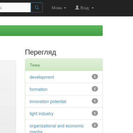
Мова
Вхід:
Перегляд
Тема
development
1
formation
1
innovation potential
1
light industry
1
organizational and economic
1
mecha...