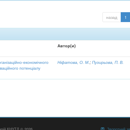
назад
1
Автор(и)
рганізаційно-економічного
Ніфатова, О. М.
;
Пузирьова, П. В.
ваційного потенціалу
тарій КНУТД © 2026
Зворотний зв