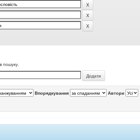
в пошуку.
Впорядкування
Автори