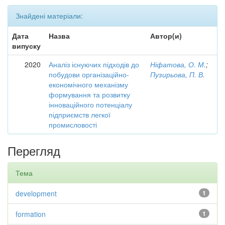
Знайдені матеріали:
Дата
Назва
Автор(и)
випуску
2020
Аналіз існуючих підходів до
Ніфатова, О. М.
;
побудови організаційно-
Пузирьова, П. В.
економічного механізму
формування та розвитку
інноваційного потенціалу
підприємств легкої
промисловості
Перегляд
Тема
development
1
formation
1