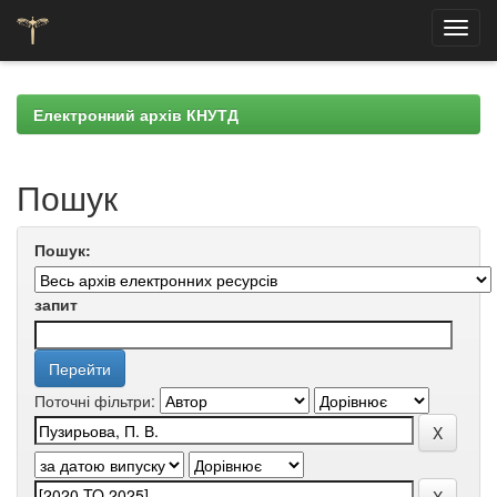
Skip
navigation
Електронний архів КНУТД
Пошук
Пошук:
запит
Поточні фільтри: