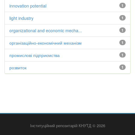
innovation potential
1
light industry
1
organizational and economic mecha...
1
організаційно-економічний механізм
1
промислові підприємства
1
розвиток
1
Інституційний репозитарій КНУТД © 2026