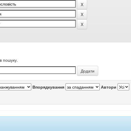
в пошуку.
Впорядкування
Автори