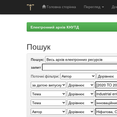
Головна сторінка
Перегляд
До
Skip
navigation
Електронний архів КНУТД
Пошук
Пошук:
запит
Поточні фільтри: