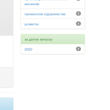
механізм
промислові підприємства
1
розвиток
1
за датою випуску
2020
1