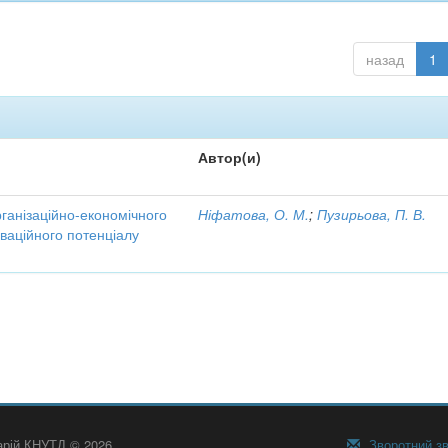
назад
1
Автор(и)
рганізаційно-економічного
Ніфатова, О. М.
;
Пузирьова, П. В.
ваційного потенціалу
тарій КНУТД © 2026
Зворотний зв