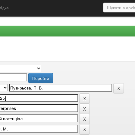
відка