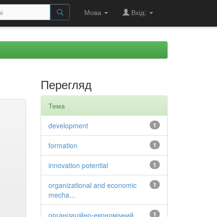
Мова
Вхід:
Перегляд
Тема
development
1
formation
1
innovation potential
1
organizational and economic
1
mecha...
організаційно-економічний
1