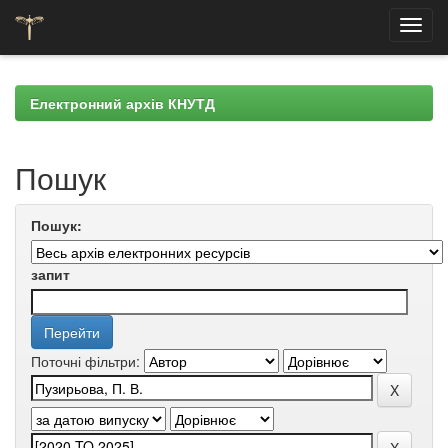
Skip
navigation
Електронний архів КНУТД
Пошук
Пошук:
запит
Поточні фільтри: