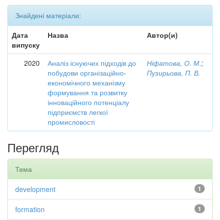
Знайдені матеріали:
Дата
Назва
Автор(и)
випуску
2020
Аналіз існуючих підходів до
Ніфатова, О. М.
;
побудови організаційно-
Пузирьова, П. В.
економічного механізму
формування та розвитку
інноваційного потенціалу
підприємств легкої
промисловості
Перегляд
Тема
development
1
formation
1