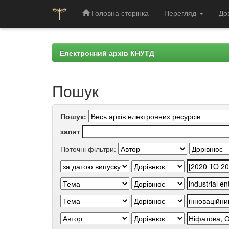
Головна сторінка
Перегляд
До
Skip
navigation
Електронний архів КНУТД
Пошук
Пошук:
запит
Поточні фільтри: