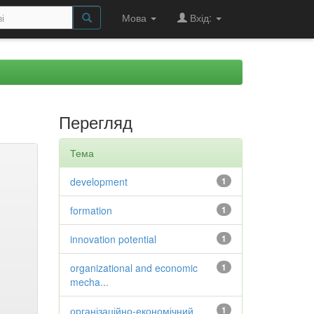
Мова
Вхід:
Перегляд
Тема
development
1
formation
1
innovation potential
1
organizational and economic
1
mecha...
організаційно-економічний
1