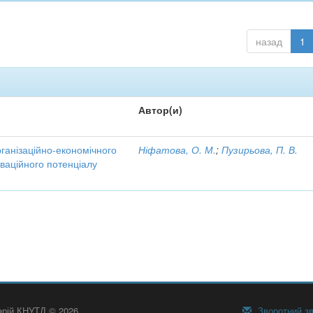
назад
1
Автор(и)
рганізаційно-економічного
Ніфатова, О. М.
;
Пузирьова, П. В.
ваційного потенціалу
тарій КНУТД © 2026
Зворотний зв