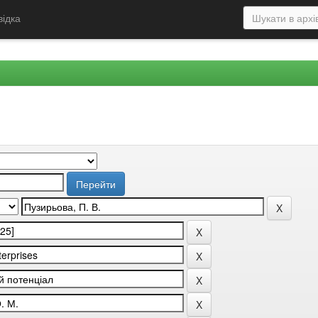
відка