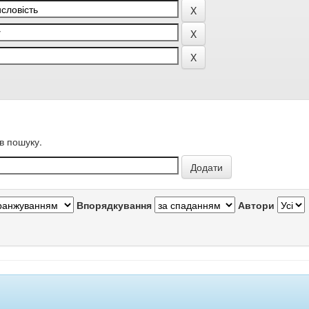
в пошуку.
Впорядкування
Автори