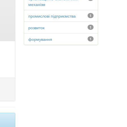
механізм
промислові підприємства
1
розвиток
1
формування
1