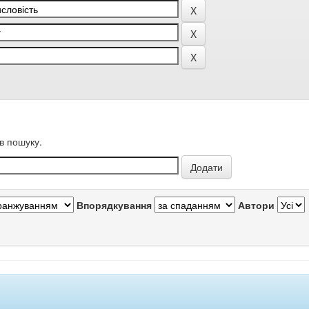
в пошуку.
Впорядкування
Автори