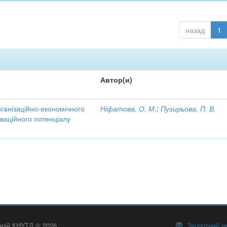
назад
1
Автор(и)
рганізаційно-економічного
Ніфатова, О. М.
;
Пузирьова, П. В.
ваційного потенціалу
тарій КНУТД © 2026
Зворотний зв