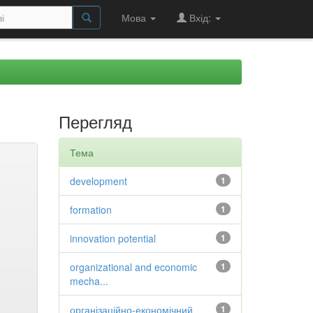
Мова
Вхід:
Перегляд
Тема
development
1
formation
1
innovation potential
1
organizational and economic
1
mecha...
організаційно-економічний
1