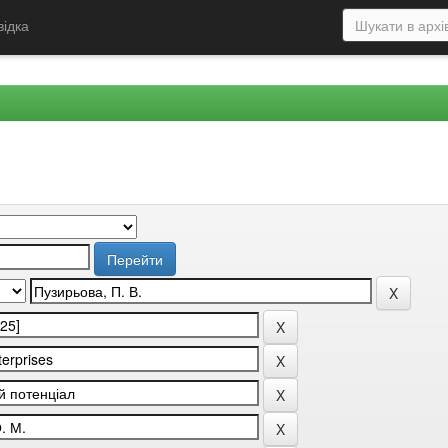
відка