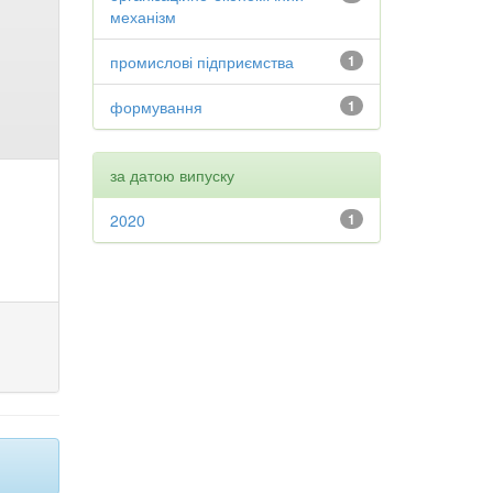
механізм
промислові підприємства
1
формування
1
за датою випуску
2020
1