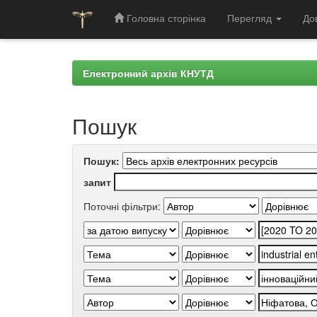
Головна сторінка
Перегляд
До
Skip
navigation
Електронний архів КНУТД
Пошук
Пошук:
запит
Поточні фільтри: