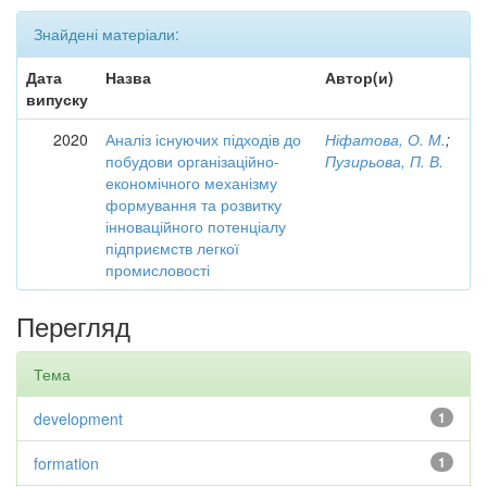
Знайдені матеріали:
Дата
Назва
Автор(и)
випуску
2020
Аналіз існуючих підходів до
Ніфатова, О. М.
;
побудови організаційно-
Пузирьова, П. В.
економічного механізму
формування та розвитку
інноваційного потенціалу
підприємств легкої
промисловості
Перегляд
Тема
development
1
formation
1