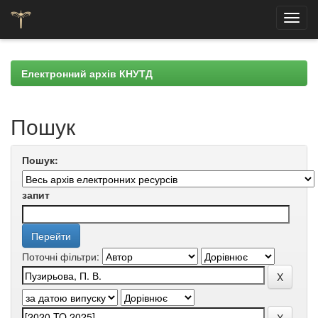
Skip
navigation
Електронний архів КНУТД
Пошук
Пошук:
запит
Поточні фільтри: