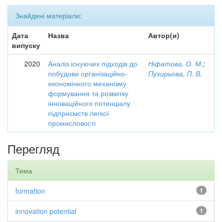
Знайдені матеріали:
Дата
Назва
Автор(и)
випуску
2020
Аналіз існуючих підходів до
Ніфатова, О. М.
;
побудови організаційно-
Пузирьова, П. В.
економічного механізму
формування та розвитку
інноваційного потенціалу
підприємств легкої
промисловості
Перегляд
Тема
formation
1
innovation potential
1