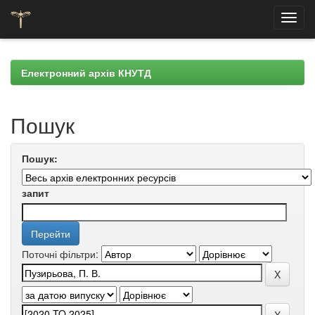
Skip
navigation
Електронний архів КНУТД
Пошук
Пошук:
запит
Поточні фільтри: