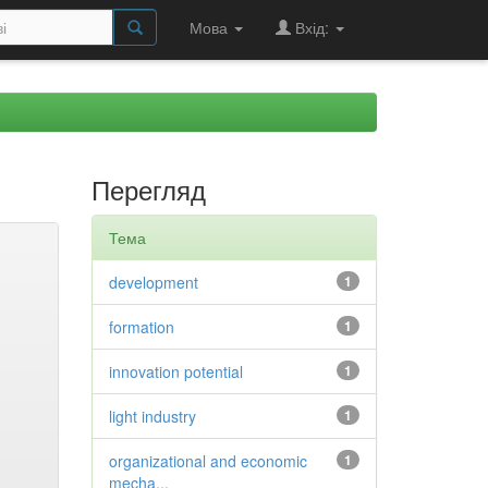
Мова
Вхід:
Перегляд
Тема
development
1
formation
1
innovation potential
1
light industry
1
organizational and economic
1
mecha...