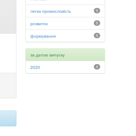
легка промисловість
1
розвиток
1
формування
1
за датою випуску
2020
1