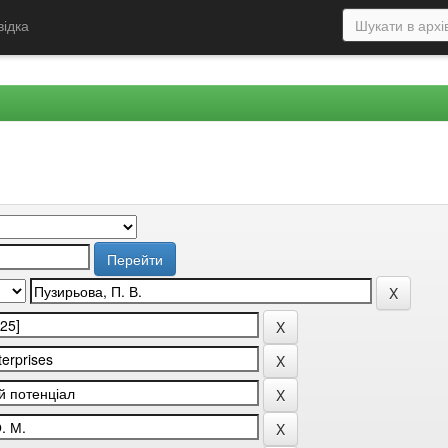
відка