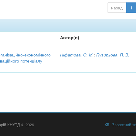
назад
1
Автор(и)
рганізаційно-економічного
Ніфатова, О. М.
;
Пузирьова, П. В.
ваційного потенціалу
тарій КНУТД © 2026
Зворотний зв