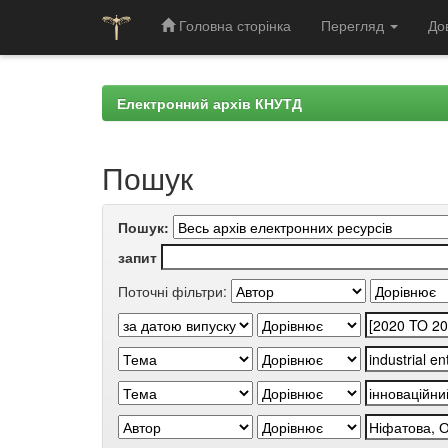
Головна сторінка
Перегляд
До
Skip
navigation
Електронний архів КНУТД
Пошук
Пошук:
запит
Поточні фільтри: