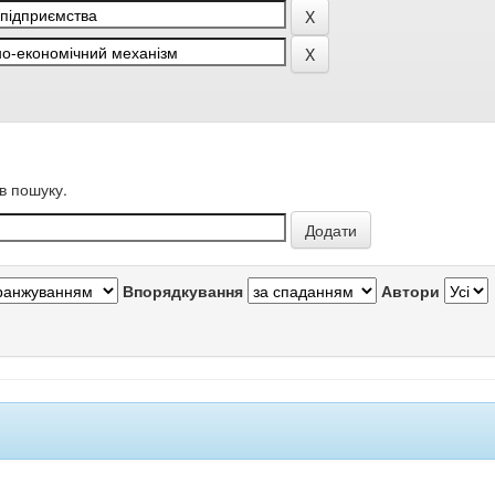
в пошуку.
Впорядкування
Автори