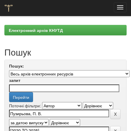
Skip
navigation
Електронний архів КНУТД
Пошук
Пошук:
запит
Поточні фільтри: