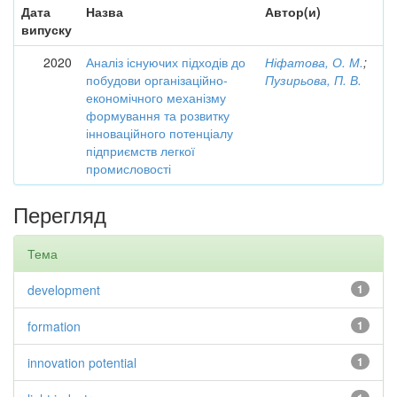
Дата
Назва
Автор(и)
випуску
2020
Аналіз існуючих підходів до
Ніфатова, О. М.
;
побудови організаційно-
Пузирьова, П. В.
економічного механізму
формування та розвитку
інноваційного потенціалу
підприємств легкої
промисловості
Перегляд
Тема
development
1
formation
1
innovation potential
1