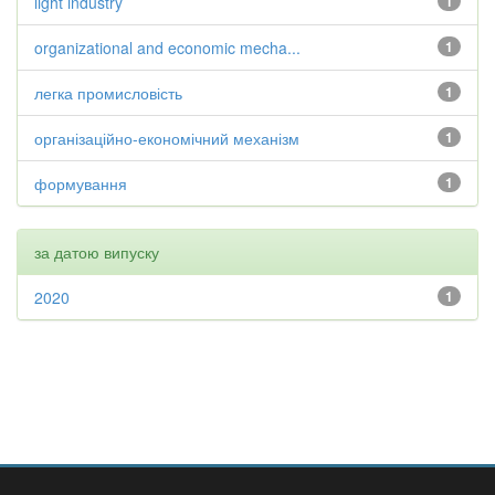
light industry
1
organizational and economic mecha...
1
легка промисловість
1
організаційно-економічний механізм
1
формування
1
за датою випуску
2020
1