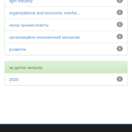
light industry
1
organizational and economic mecha...
1
легка промисловість
1
організаційно-економічний механізм
1
розвиток
1
за датою випуску
2020
1