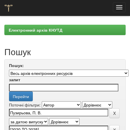
Skip
navigation
Електронний архів КНУТД
Пошук
Пошук:
запит
Поточні фільтри: