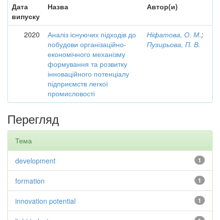
Дата
Назва
Автор(и)
випуску
2020
Аналіз існуючих підходів до
Ніфатова, О. М.
;
побудови організаційно-
Пузирьова, П. В.
економічного механізму
формування та розвитку
інноваційного потенціалу
підприємств легкої
промисловості
Перегляд
Тема
development
1
formation
1
innovation potential
1