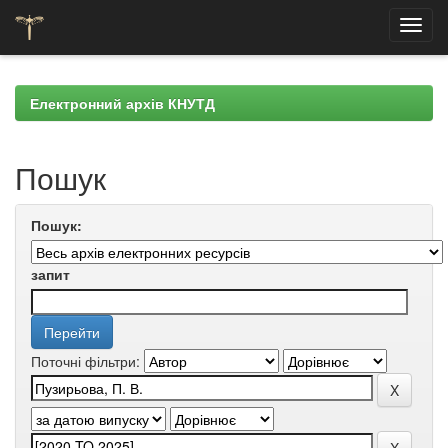
Skip
navigation
Електронний архів КНУТД
Пошук
Пошук:
запит
Поточні фільтри: