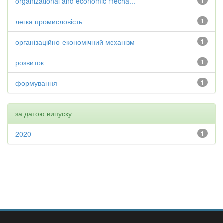
organizational and economic mecha...
1
легка промисловість
1
організаційно-економічний механізм
1
розвиток
1
формування
1
за датою випуску
2020
1