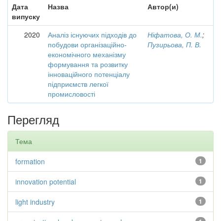
Дата
Назва
Автор(и)
випуску
2020
Аналіз існуючих підходів до
Ніфатова, О. М.
;
побудови організаційно-
Пузирьова, П. В.
економічного механізму
формування та розвитку
інноваційного потенціалу
підприємств легкої
промисловості
Перегляд
Тема
formation
1
innovation potential
1
light industry
1