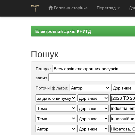
Головна сторінка
Перегляд
До
Skip
navigation
Електронний архів КНУТД
Пошук
Пошук:
запит
Поточні фільтри: