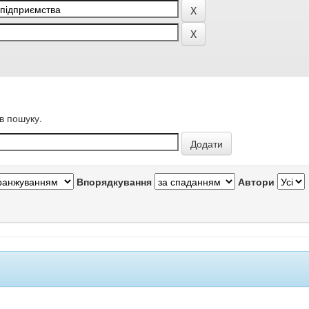
в пошуку.
Впорядкування
Автори