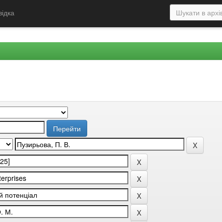
відка