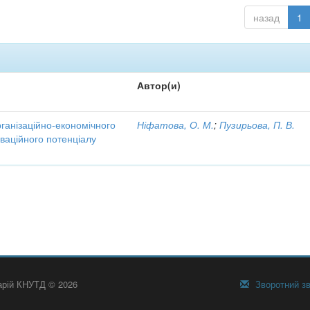
назад
1
Автор(и)
рганізаційно-економічного
Ніфатова, О. М.
;
Пузирьова, П. В.
ваційного потенціалу
тарій КНУТД © 2026
Зворотний зв