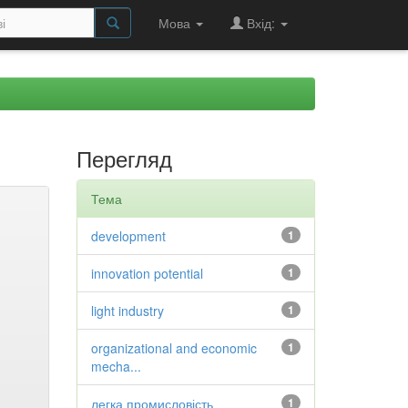
Мова
Вхід:
Перегляд
Тема
development
1
innovation potential
1
light industry
1
organizational and economic
1
mecha...
легка промисловість
1