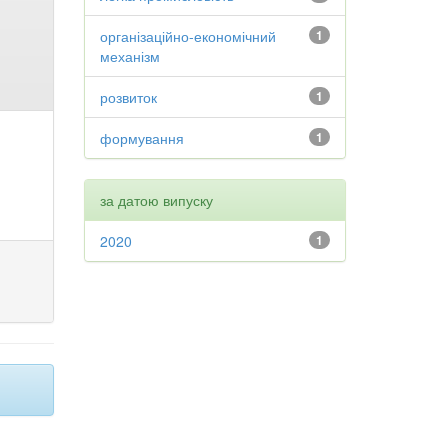
організаційно-економічний
1
механізм
розвиток
1
формування
1
за датою випуску
2020
1