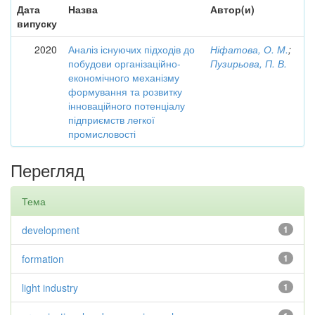
Дата
Назва
Автор(и)
випуску
2020
Аналіз існуючих підходів до
Ніфатова, О. М.
;
побудови організаційно-
Пузирьова, П. В.
економічного механізму
формування та розвитку
інноваційного потенціалу
підприємств легкої
промисловості
Перегляд
Тема
development
1
formation
1
light industry
1