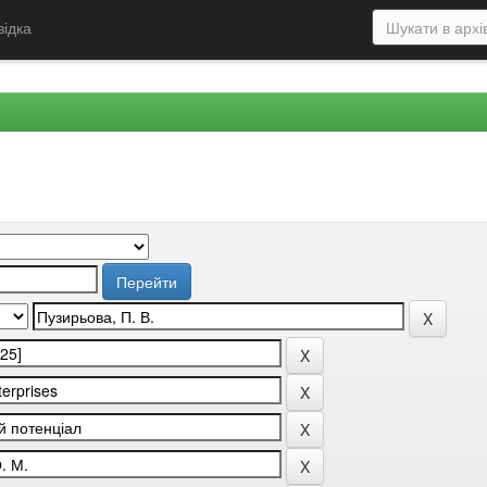
відка