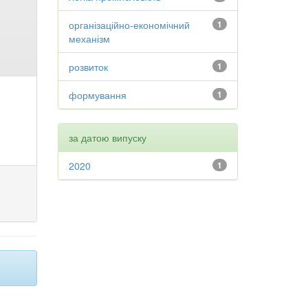
організаційно-економічний
1
механізм
розвиток
1
формування
1
за датою випуску
2020
1