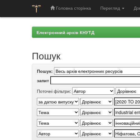
Головна сторінка
Перегляд
До
Skip
navigation
Електронний архів КНУТД
Пошук
Пошук:
запит
Поточні фільтри: