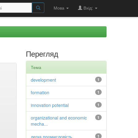
Мова
Вхід:
Перегляд
Тема
development
1
formation
1
innovation potential
1
organizational and economic
1
mecha...
легка промисловість
1