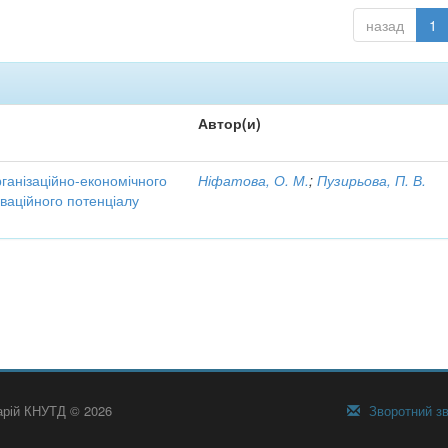
назад
1
Автор(и)
рганізаційно-економічного
Ніфатова, О. М.
;
Пузирьова, П. В.
ваційного потенціалу
тарій КНУТД © 2026
Зворотний зв