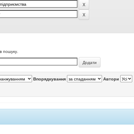
в пошуку.
Впорядкування
Автори