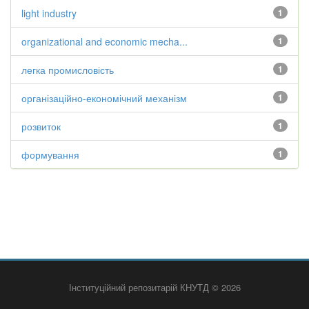
light industry
1
organizational and economic mecha...
1
легка промисловість
1
організаційно-економічний механізм
1
розвиток
1
формування
1
Інституційний репозитарій КНУТД © 2026