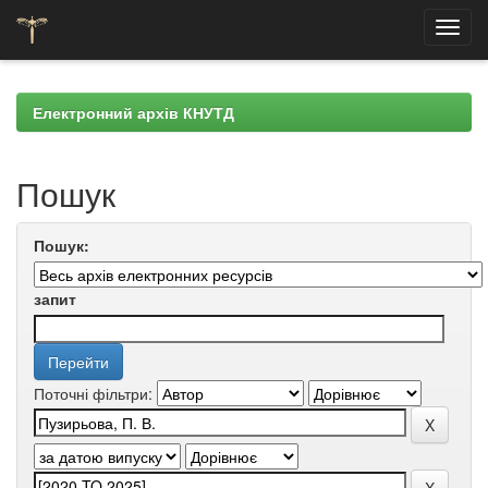
Skip
navigation
Електронний архів КНУТД
Пошук
Пошук:
запит
Поточні фільтри: