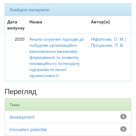
Знайдені матеріали:
Дата
Назва
Автор(и)
випуску
2020
Аналіз існуючих підходів до
Ніфатова, О. М.
;
побудови організаційно-
Пузирьова, П. В.
економічного механізму
формування та розвитку
інноваційного потенціалу
підприємств легкої
промисловості
Перегляд
Тема
development
1
innovation potential
1