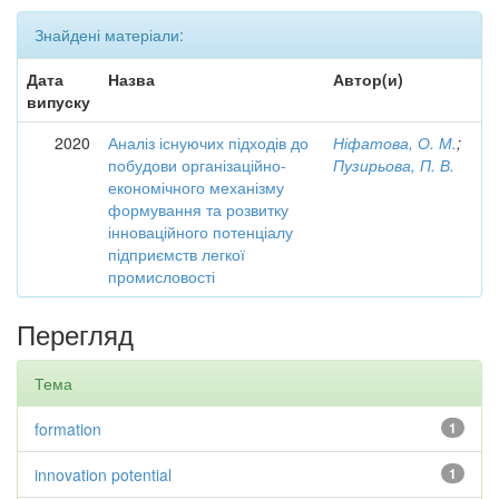
Знайдені матеріали:
Дата
Назва
Автор(и)
випуску
2020
Аналіз існуючих підходів до
Ніфатова, О. М.
;
побудови організаційно-
Пузирьова, П. В.
економічного механізму
формування та розвитку
інноваційного потенціалу
підприємств легкої
промисловості
Перегляд
Тема
formation
1
innovation potential
1