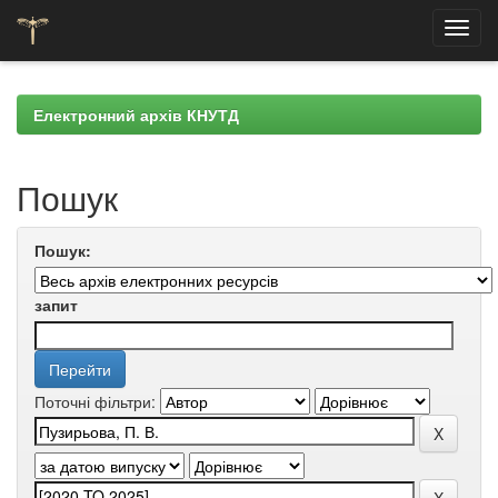
Skip
navigation
Електронний архів КНУТД
Пошук
Пошук:
запит
Поточні фільтри: