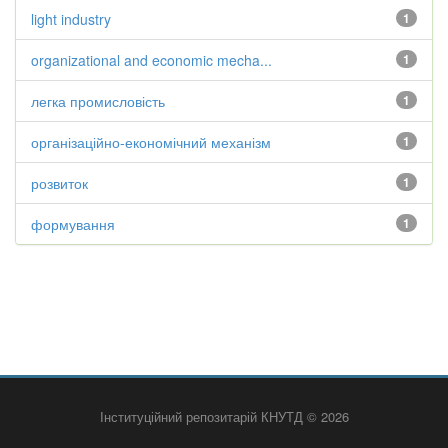
light industry
1
organizational and economic mecha...
1
легка промисловість
1
організаційно-економічний механізм
1
розвиток
1
формування
1
Інституційний репозитарій КНУТД © 2026