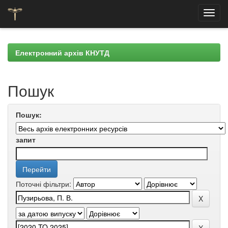
Skip
navigation
Електронний архів КНУТД
Пошук
Пошук:
запит
Поточні фільтри: