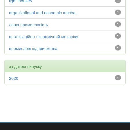
light industry
1
organizational and economic mecha...
1
легка промисловість
1
організаційно-економічний механізм
1
промислові підприємства
1
за датою випуску
2020
1