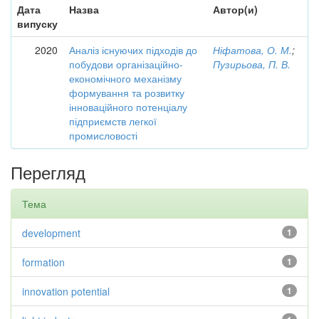
Дата
Назва
Автор(и)
випуску
2020
Аналіз існуючих підходів до
Ніфатова, О. М.
;
побудови організаційно-
Пузирьова, П. В.
економічного механізму
формування та розвитку
інноваційного потенціалу
підприємств легкої
промисловості
Перегляд
Тема
development
1
formation
1
innovation potential
1