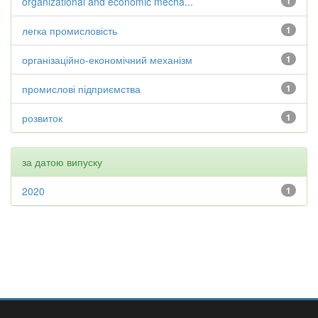
organizational and economic mecha...
1
легка промисловість
1
організаційно-економічний механізм
1
промислові підприємства
1
розвиток
1
за датою випуску
2020
1