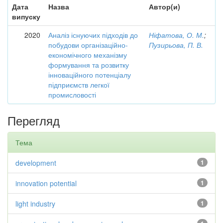
Дата
Назва
Автор(и)
випуску
2020
Аналіз існуючих підходів до
Ніфатова, О. М.
;
побудови організаційно-
Пузирьова, П. В.
економічного механізму
формування та розвитку
інноваційного потенціалу
підприємств легкої
промисловості
Перегляд
Тема
development
1
innovation potential
1
light industry
1