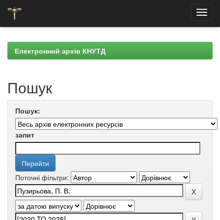
Skip
navigation
Електронний архів КНУТД
Пошук
Пошук:
запит
Поточні фільтри: