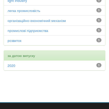
light industry
1
легка промисловість
1
організаційно-економічний механізм
1
промислові підприємства
1
розвиток
1
за датою випуску
2020
1