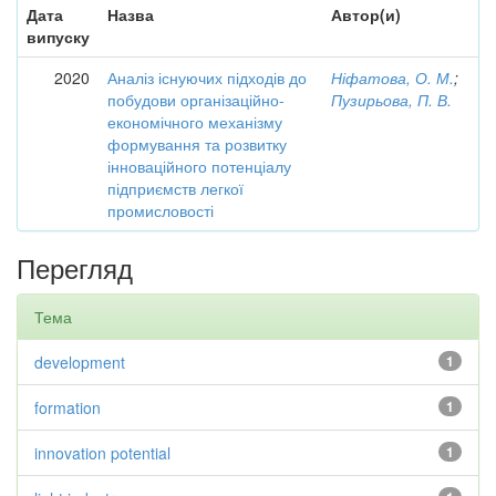
Дата
Назва
Автор(и)
випуску
2020
Аналіз існуючих підходів до
Ніфатова, О. М.
;
побудови організаційно-
Пузирьова, П. В.
економічного механізму
формування та розвитку
інноваційного потенціалу
підприємств легкої
промисловості
Перегляд
Тема
development
1
formation
1
innovation potential
1