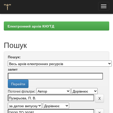
Skip
navigation
Електронний архів КНУТД
Пошук
Пошук:
запит
Поточні фільтри: