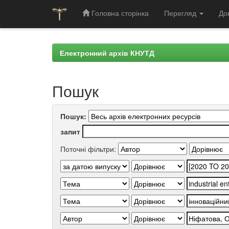
Головна сторінка
Перегляд
До
Skip
navigation
Електронний архів КНУТД
Пошук
Пошук:
запит
Поточні фільтри: