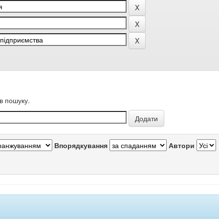
в пошуку.
Впорядкування
Автори