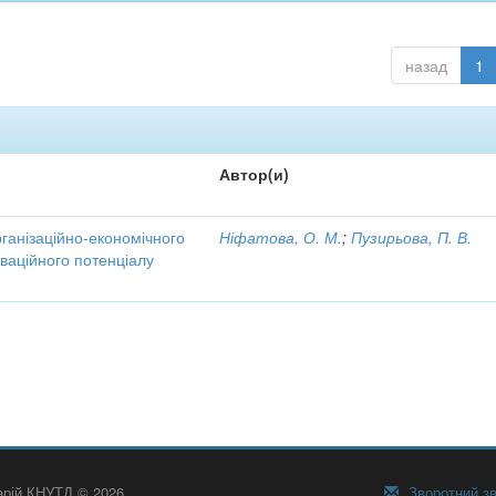
назад
1
Автор(и)
рганізаційно-економічного
Ніфатова, О. М.
;
Пузирьова, П. В.
ваційного потенціалу
тарій КНУТД © 2026
Зворотний зв