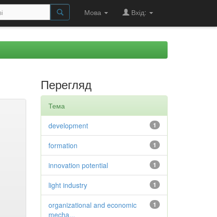
Мова
Вхід:
Перегляд
Тема
development
1
formation
1
innovation potential
1
light industry
1
organizational and economic
1
mecha...