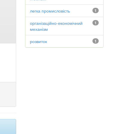
легка промисловість
1
організаційно-економічний
1
механізм
розвиток
1