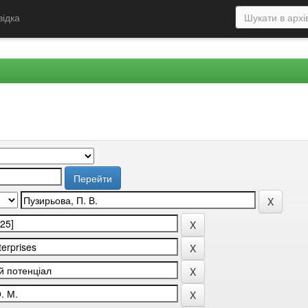
відка