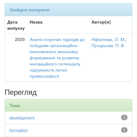
Знайдені матеріали:
Дата
Назва
Автор(и)
випуску
2020
Аналіз існуючих підходів до
Ніфатова, О. М.
;
побудови організаційно-
Пузирьова, П. В.
економічного механізму
формування та розвитку
інноваційного потенціалу
підприємств легкої
промисловості
Перегляд
Тема
development
1
formation
1