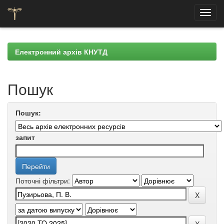
Skip
navigation
Електронний архів КНУТД
Пошук
Пошук:
запит
Поточні фільтри: