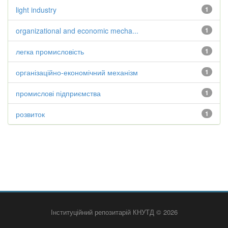
light industry
1
organizational and economic mecha...
1
легка промисловість
1
організаційно-економічний механізм
1
промислові підприємства
1
розвиток
1
Інституційний репозитарій КНУТД © 2026