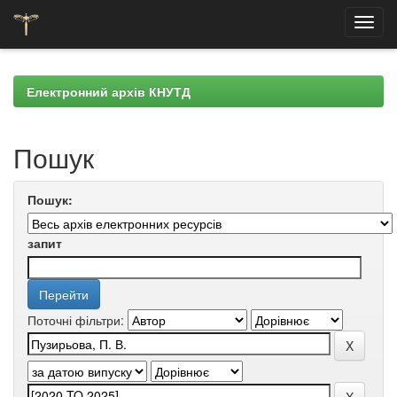
Skip
navigation
Електронний архів КНУТД
Пошук
Пошук:
запит
Поточні фільтри: