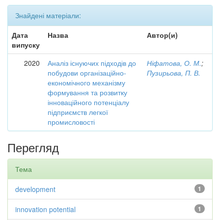
Знайдені матеріали:
Дата
Назва
Автор(и)
випуску
2020
Аналіз існуючих підходів до
Ніфатова, О. М.
;
побудови організаційно-
Пузирьова, П. В.
економічного механізму
формування та розвитку
інноваційного потенціалу
підприємств легкої
промисловості
Перегляд
Тема
development
1
innovation potential
1