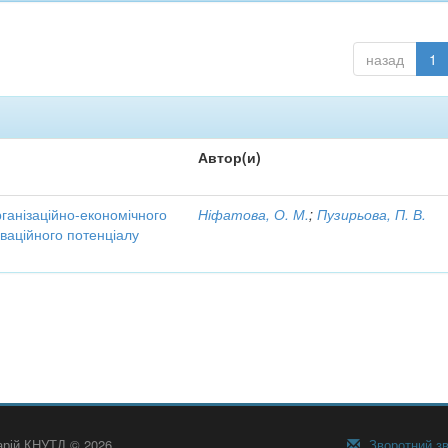
назад
1
Автор(и)
рганізаційно-економічного
Ніфатова, О. М.
;
Пузирьова, П. В.
ваційного потенціалу
тарій КНУТД © 2026
Зворотний зв