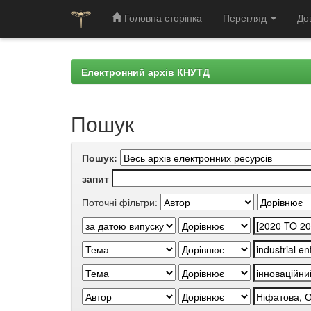
Головна сторінка
Перегляд
До
Skip
navigation
Електронний архів КНУТД
Пошук
Пошук:
запит
Поточні фільтри: