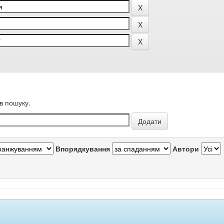
в пошуку.
Впорядкування
Автори