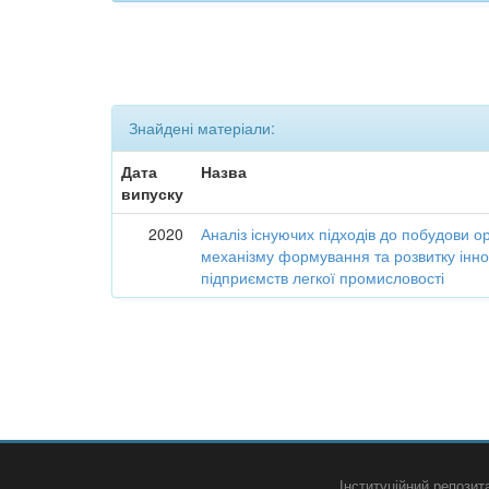
Знайдені матеріали:
Дата
Назва
випуску
2020
Аналіз існуючих підходів до побудови о
механізму формування та розвитку інно
підприємств легкої промисловості
Інституційний репози