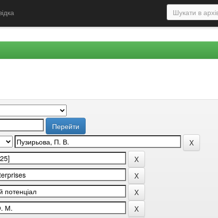
відка