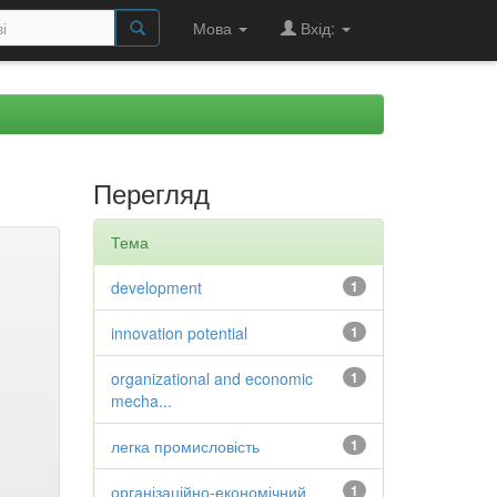
Мова
Вхід:
Перегляд
Тема
development
1
innovation potential
1
organizational and economic
1
mecha...
легка промисловість
1
організаційно-економічний
1