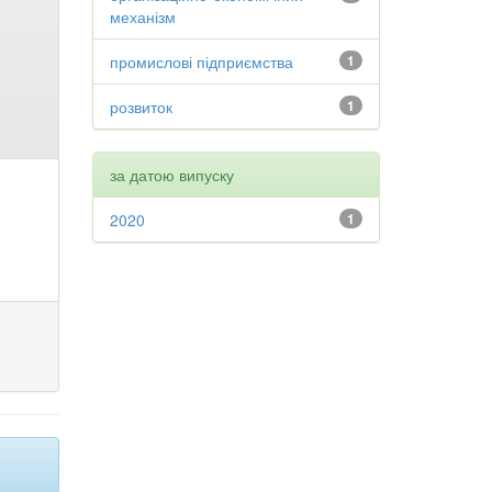
механізм
промислові підприємства
1
розвиток
1
за датою випуску
2020
1