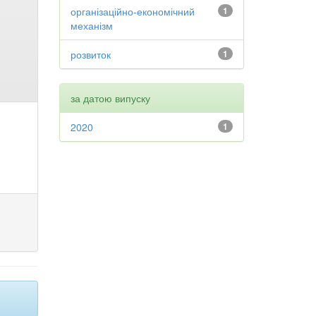
організаційно-економічний
1
механізм
розвиток
1
за датою випуску
2020
1