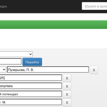
відка