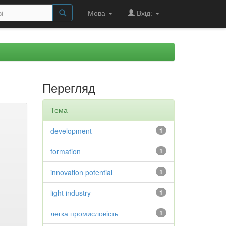
Мова
Вхід:
Перегляд
Тема
development
1
formation
1
innovation potential
1
light industry
1
легка промисловість
1