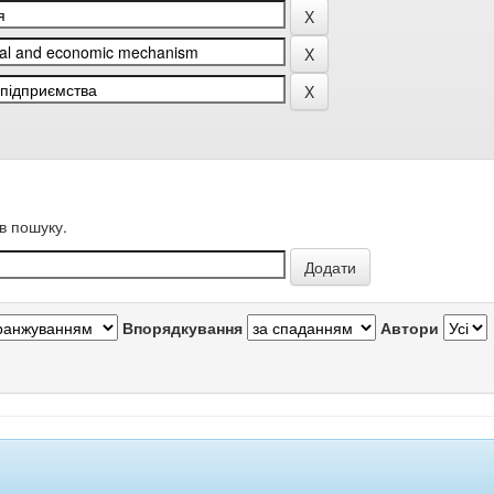
в пошуку.
Впорядкування
Автори