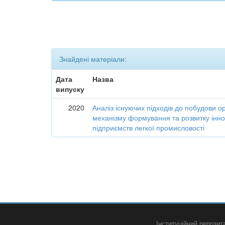
Знайдені матеріали:
Дата
Назва
випуску
2020
Аналіз існуючих підходів до побудови о
механізму формування та розвитку інно
підприємств легкої промисловості
Інституційний репози