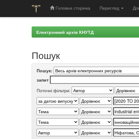
Головна сторінка
Перегляд
До
Skip
navigation
Електронний архів КНУТД
Пошук
Пошук:
запит
Поточні фільтри: