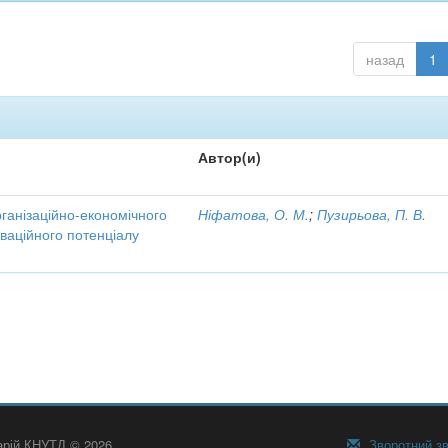
назад
1
Автор(и)
рганізаційно-економічного
Ніфатова, О. М.
;
Пузирьова, П. В.
ваційного потенціалу
тарій КНУТД © 2026
Зворотний зв