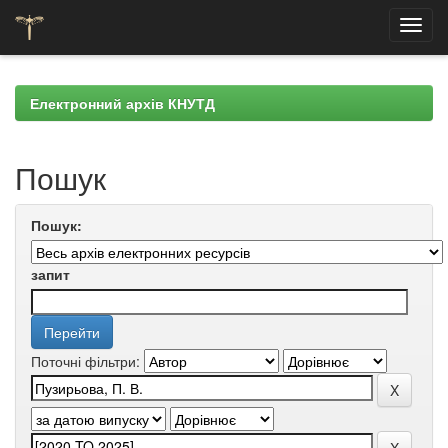
Skip
navigation
Електронний архів КНУТД
Пошук
Пошук:
запит
Поточні фільтри: