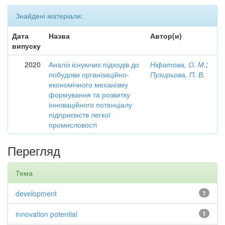
Знайдені матеріали:
Дата
Назва
Автор(и)
випуску
2020
Аналіз існуючих підходів до
Ніфатова, О. М.
;
побудови організаційно-
Пузирьова, П. В.
економічного механізму
формування та розвитку
інноваційного потенціалу
підприємств легкої
промисловості
Перегляд
Тема
development
1
innovation potential
1