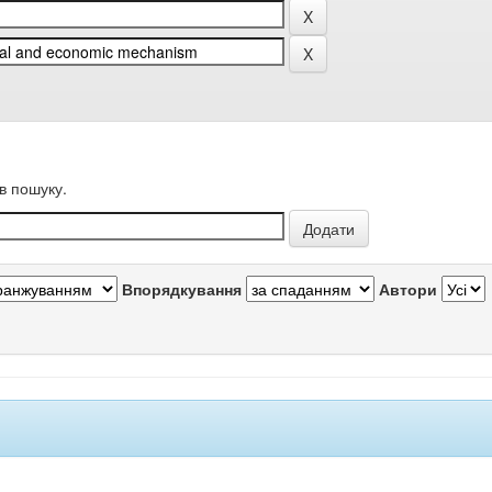
в пошуку.
Впорядкування
Автори