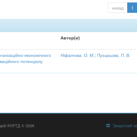
назад
1
Автор(и)
рганізаційно-економічного
Ніфатова, О. М.
;
Пузирьова, П. В.
ваційного потенціалу
тарій КНУТД © 2026
Зворотний зв