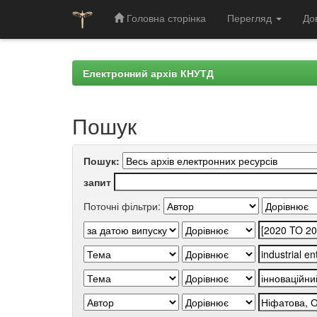
Головна сторінка
Перегляд
До
Skip
navigation
Електронний архів КНУТД
Пошук
Пошук:
запит
Поточні фільтри: