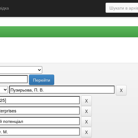
відка