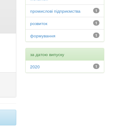
промислові підприємства
1
розвиток
1
формування
1
за датою випуску
2020
1