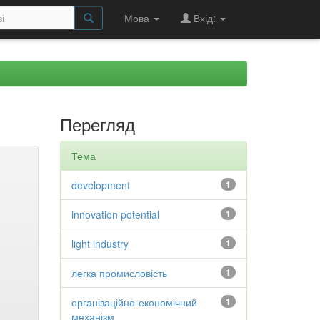
Мова
Вхід:
Перегляд
Тема
development
1
innovation potential
1
light industry
1
легка промисловість
1
організаційно-економічний
1
механізм