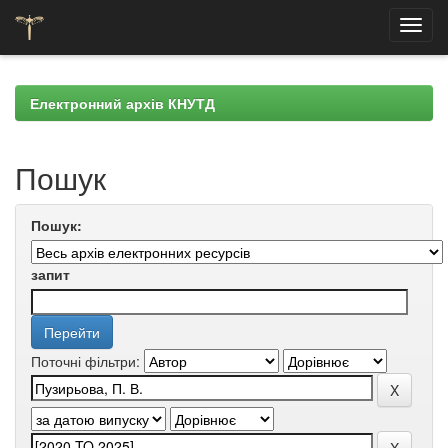
Skip
navigation
Електронний архів КНУТД
Пошук
Пошук:
запит
Поточні фільтри: