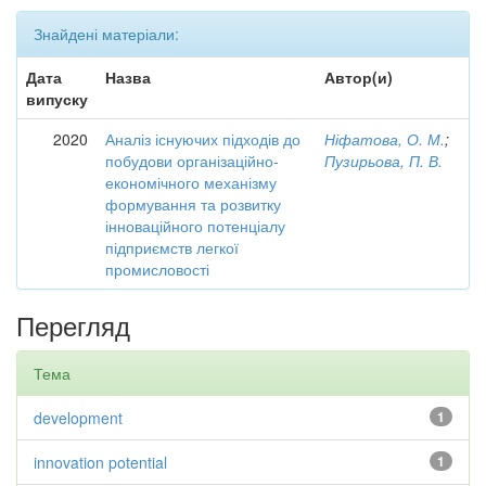
Знайдені матеріали:
Дата
Назва
Автор(и)
випуску
2020
Аналіз існуючих підходів до
Ніфатова, О. М.
;
побудови організаційно-
Пузирьова, П. В.
економічного механізму
формування та розвитку
інноваційного потенціалу
підприємств легкої
промисловості
Перегляд
Тема
development
1
innovation potential
1