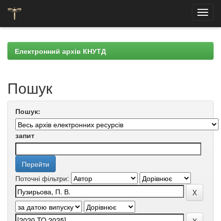
Skip
navigation
Електронний архів КНУТД
Пошук
Пошук:
запит
Поточні фільтри: