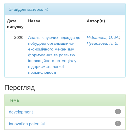
Знайдені матеріали:
Дата
Назва
Автор(и)
випуску
2020
Аналіз існуючих підходів до
Ніфатова, О. М.
;
побудови організаційно-
Пузирьова, П. В.
економічного механізму
формування та розвитку
інноваційного потенціалу
підприємств легкої
промисловості
Перегляд
Тема
development
1
innovation potential
1