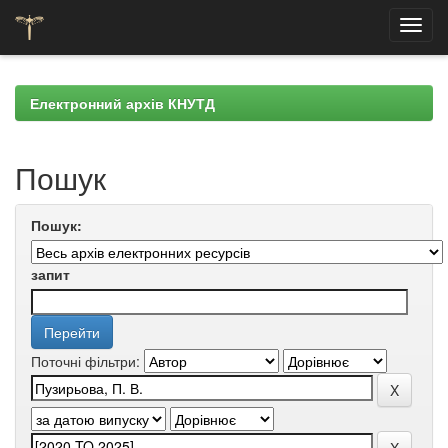
Skip
navigation
Електронний архів КНУТД
Пошук
Пошук:
запит
Поточні фільтри: