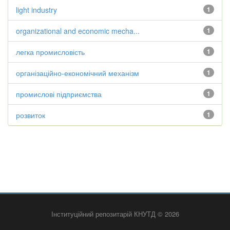
light industry
1
organizational and economic mecha...
1
легка промисловість
1
організаційно-економічний механізм
1
промислові підприємства
1
розвиток
1
Інституційний репозитарій КНУТД © 2026