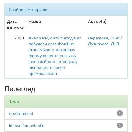
Знайдені матеріали:
Дата
Назва
Автор(и)
випуску
2020
Аналіз існуючих підходів до
Ніфатова, О. М.
;
побудови організаційно-
Пузирьова, П. В.
економічного механізму
формування та розвитку
інноваційного потенціалу
підприємств легкої
промисловості
Перегляд
Тема
development
1
innovation potential
1