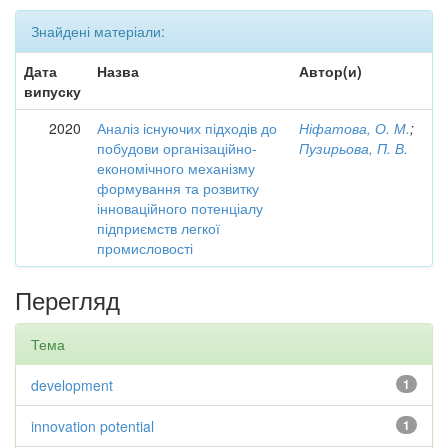
Знайдені матеріали:
Дата
Назва
Автор(и)
випуску
2020
Аналіз існуючих підходів до
Ніфатова, О. М.
;
побудови організаційно-
Пузирьова, П. В.
економічного механізму
формування та розвитку
інноваційного потенціалу
підприємств легкої
промисловості
Перегляд
Тема
development
1
innovation potential
1