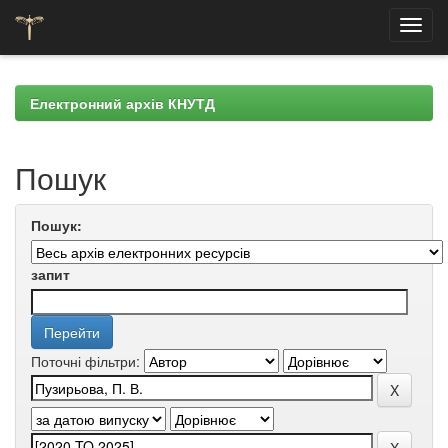
Skip
navigation
Електронний архів КНУТД
Пошук
Пошук:
запит
Поточні фільтри: